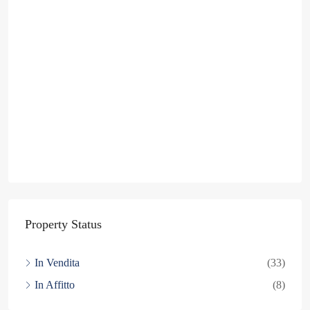
Property Status
In Vendita
(33)
In Affitto
(8)