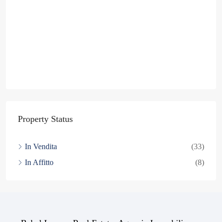
Property Status
In Vendita
(33)
In Affitto
(8)