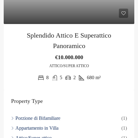
Splendido Attico E Superattico
Panoramico
€10.000.000
ATTICO/SUPER ATTICO
8
5
2
680
m²
Property Type
Porzione di Bifamiliare
(1)
Appartamento in Villa
(1)
Attico/Super attico
(1)