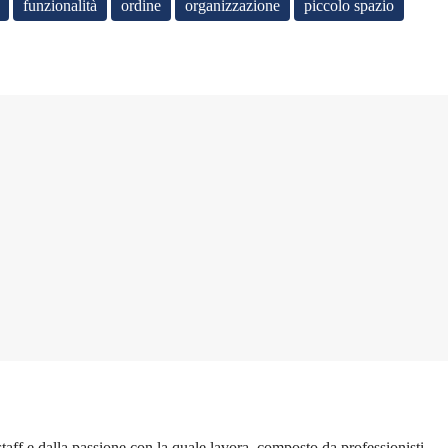
funzionalità
ordine
organizzazione
piccolo spazio
 staff e dalla passione con la quale lavora, composto da professionisti