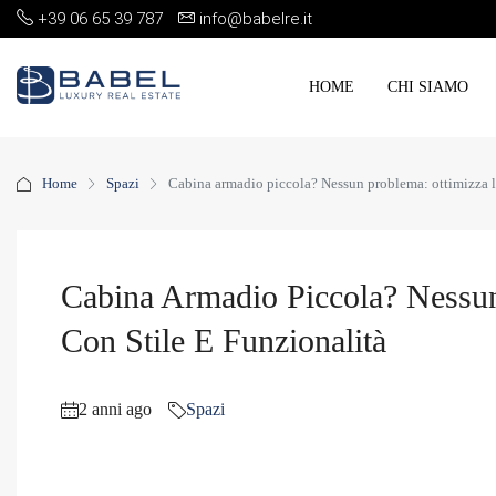
+39 06 65 39 787
info@babelre.it
HOME
CHI SIAMO
Home
Spazi
Cabina armadio piccola? Nessun problema: ottimizza lo
Cabina Armadio Piccola? Nessun
Con Stile E Funzionalità
2 anni ago
Spazi