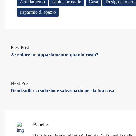
Arredamento
cabina armadio
Casa
Design d'interni
risparmio di spazio
Prev Post
Arredare un appartamento: quanto costa?
Next Post
Demi-suite: la soluzione salvaspazio per la tua casa
Babelre
Il nostro valore aggiunto è dato dall’alta qualità dello