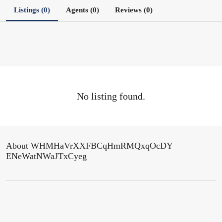
Listings (0)
Agents (0)
Reviews (0)
No listing found.
About WHMHaVrXXFBCqHmRMQxqOcDY
ENeWatNWaJTxCyeg