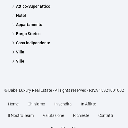
Attico/Super attico
Hotel
Appartamento
Borgo Storico
Casa indipendente
Villa
Ville
© Babel Luxury Real Estate - All rights reserved - P.IVA 15921001002
Home
Chi siamo
In vendita
In Affitto
Il Nostro Team
Valutazione
Richieste
Contatti