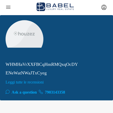
WHMHaVrXXFBCqHmRMQxqOcDY
ENeWatNWaJTxCyeg
Leggi tutte le recensioni
Ask a question
7903143358