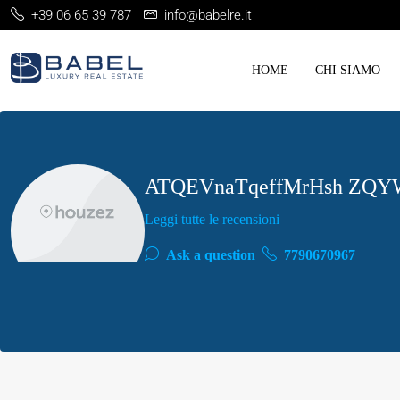
+39 06 65 39 787
info@babelre.it
HOME
CHI SIAMO
ATQEVnaTqeffMrHsh ZQY
Leggi tutte le recensioni
Ask a question
7790670967