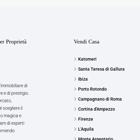
er Proprietà
Vendi Casa
Katomeri
Santa Teresa di Gallura
Ibiza
’immobiliare di
Porto Rotondo
e e di prestigio.
Campagnano di Roma
ercato,
 scegliere il
Cortina d'Ampezzo
to magica e
Firenze
am di esperti
L'Aquila
fornendo
Monte Argentario