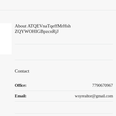
About ATQEVnaTqeffMrHsh
ZQYWOHIGBpzcnRjJ
Contact
Office:
7790670967
Email:
wsyrealtor@gmail.com