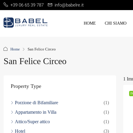
+39 06 65 39 787
info@babelre.it
HOME
CHI SIAMO
Home
San Felice Circeo
San Felice Circeo
1 Im
Property Type
I
Porzione di Bifamiliare
(1)
Appartamento in Villa
(1)
Attico/Super attico
(1)
Hotel
(3)