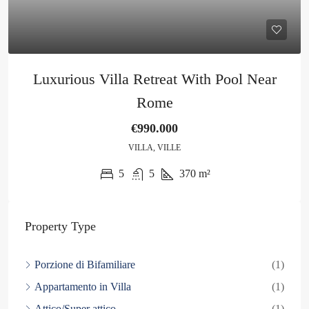
Luxurious Villa Retreat With Pool Near
Rome
€990.000
VILLA, VILLE
5
5
370
m²
Property Type
Porzione di Bifamiliare
(1)
Appartamento in Villa
(1)
Attico/Super attico
(1)