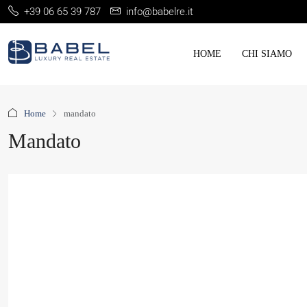
+39 06 65 39 787
info@babelre.it
HOME
CHI SIAMO
Home
mandato
Mandato