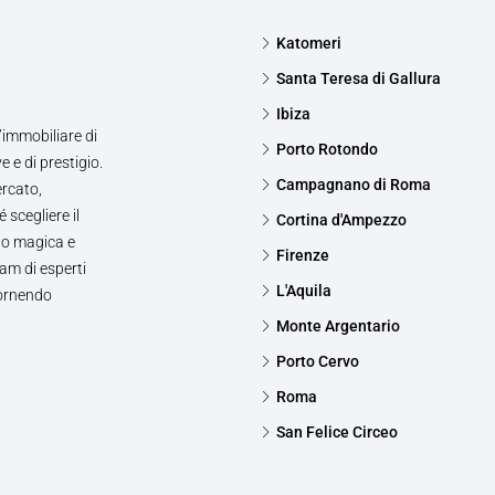
Katomeri
Santa Teresa di Gallura
Ibiza
’immobiliare di
Porto Rotondo
e e di prestigio.
Campagnano di Roma
ercato,
 scegliere il
Cortina d'Ampezzo
to magica e
Firenze
am di esperti
L'Aquila
fornendo
Monte Argentario
Porto Cervo
Roma
San Felice Circeo