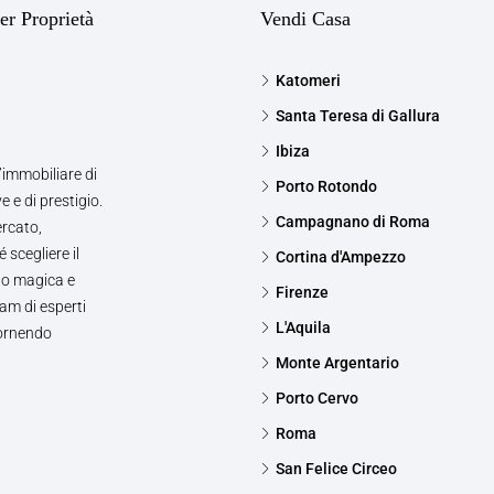
er Proprietà
Vendi Casa
Katomeri
Santa Teresa di Gallura
Ibiza
’immobiliare di
Porto Rotondo
e e di prestigio.
Campagnano di Roma
ercato,
 scegliere il
Cortina d'Ampezzo
to magica e
Firenze
am di esperti
L'Aquila
fornendo
Monte Argentario
Porto Cervo
Roma
San Felice Circeo