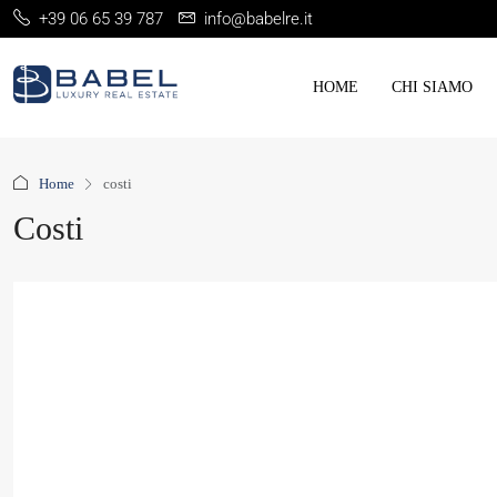
+39 06 65 39 787
info@babelre.it
HOME
CHI SIAMO
Home
costi
Costi