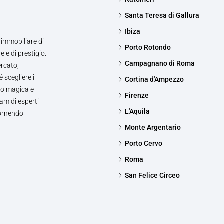
Santa Teresa di Gallura
Ibiza
’immobiliare di
Porto Rotondo
e e di prestigio.
Campagnano di Roma
ercato,
 scegliere il
Cortina d'Ampezzo
to magica e
Firenze
am di esperti
L'Aquila
fornendo
Monte Argentario
Porto Cervo
Roma
San Felice Circeo