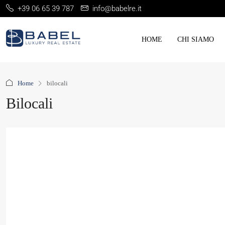
+39 06 65 39 787
info@babelre.it
HOME
CHI SIAMO
Home
bilocali
Bilocali