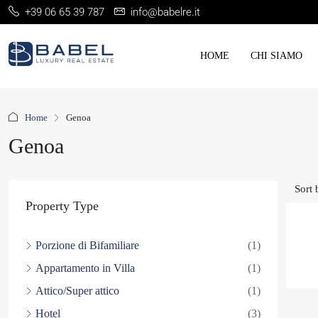
+39 06 65 39 787
info@babelre.it
HOME
CHI SIAMO
Home
Genoa
Genoa
Sort 
Property Type
Porzione di Bifamiliare
(1)
Appartamento in Villa
(1)
Attico/Super attico
(1)
Hotel
(3)