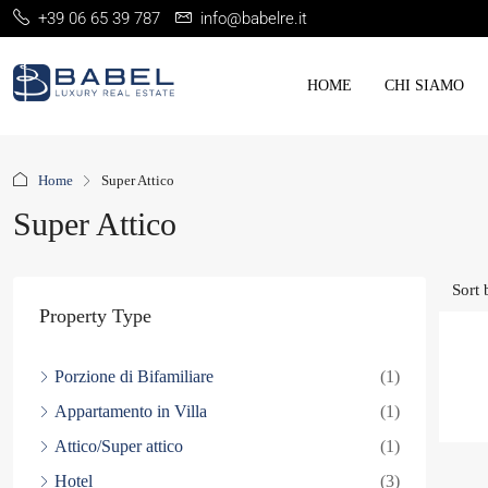
+39 06 65 39 787
info@babelre.it
HOME
CHI SIAMO
Home
Super Attico
Super Attico
Sort 
Property Type
Porzione di Bifamiliare
(1)
Appartamento in Villa
(1)
Attico/Super attico
(1)
Hotel
(3)