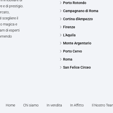
Porto Rotondo
e e di prestigio.
Campagnano di Roma
ercato,
 scegliere il
Cortina d'Ampezzo
to magica e
Firenze
am di esperti
L'Aquila
fornendo
Monte Argentario
Porto Cervo
Roma
San Felice Circeo
Home
Chi siamo
In vendita
In Affitto
Il Nostro Tea