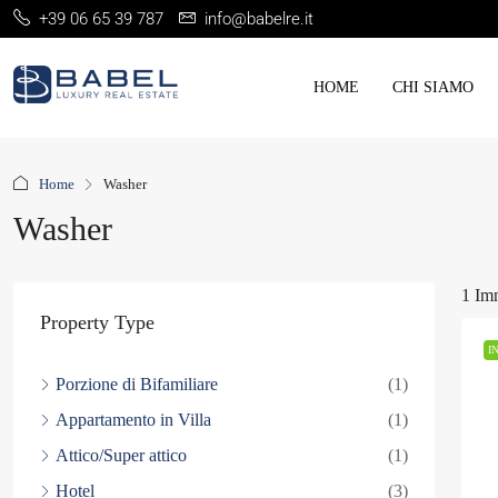
+39 06 65 39 787
info@babelre.it
HOME
CHI SIAMO
Home
Washer
Washer
1 Im
Property Type
I
Porzione di Bifamiliare
(1)
Appartamento in Villa
(1)
Attico/Super attico
(1)
Hotel
(3)