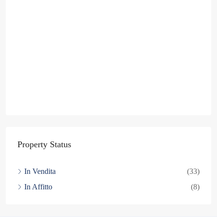
Property Status
In Vendita
(33)
In Affitto
(8)