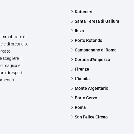
Katomeri
Santa Teresa di Gallura
Ibiza
’immobiliare di
Porto Rotondo
e e di prestigio.
Campagnano di Roma
ercato,
 scegliere il
Cortina d'Ampezzo
to magica e
Firenze
am di esperti
L'Aquila
fornendo
Monte Argentario
Porto Cervo
Roma
San Felice Circeo