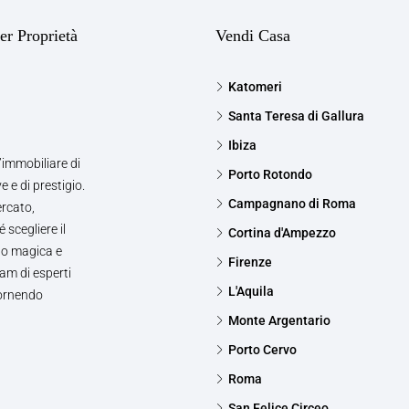
er Proprietà
Vendi Casa
Katomeri
Santa Teresa di Gallura
Ibiza
’immobiliare di
Porto Rotondo
e e di prestigio.
Campagnano di Roma
ercato,
 scegliere il
Cortina d'Ampezzo
to magica e
Firenze
am di esperti
L'Aquila
fornendo
Monte Argentario
Porto Cervo
Roma
San Felice Circeo