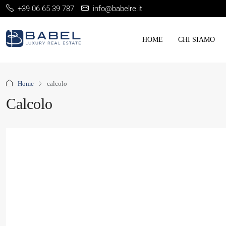
+39 06 65 39 787
info@babelre.it
HOME
CHI SIAMO
Home
calcolo
Calcolo