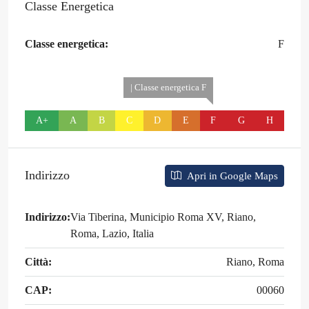
Classe Energetica
Classe energetica:
F
| Classe energetica F
A+
A
B
C
D
E
F
G
H
Indirizzo
Apri in Google Maps
Indirizzo:
Via Tiberina, Municipio Roma XV, Riano,
Roma, Lazio, Italia
Città:
Riano, Roma
CAP:
00060