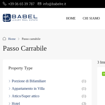
+39 06 65 39 787
info@babelre.it
HOME
CHI SIAMO
Home
Passo carrabile
Passo Carrabile
3 Im
Property Type
I
Porzione di Bifamiliare
(1)
Appartamento in Villa
(1)
Attico/Super attico
(1)
Hotel
(3)