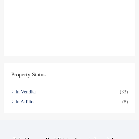
Property Status
In Vendita
(33)
In Affitto
(8)